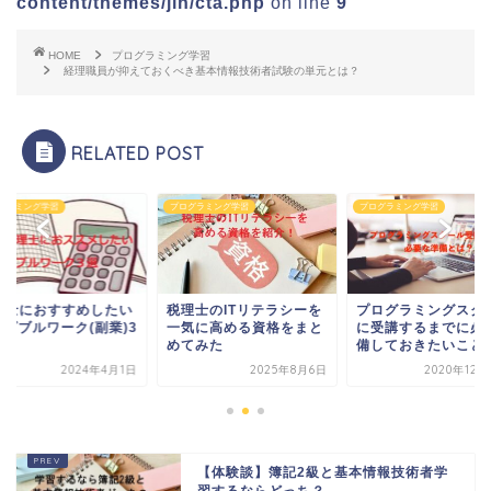
content/themes/jin/cta.php
on line
9
HOME
プログラミング学習
経理職員が抑えておくべき基本情報技術者試験の単元とは？
RELATED POST
グラミング学習
プログラミング学習
プログラミング学習
理士におすすめしたい
税理士のITリテラシーを
プログラミングスク
系ダブルワーク(副業)3
一気に高める資格をまと
に受講するまでに必
めてみた
備しておきたいこと
2024年4月1日
2025年8月6日
2020年12月
【体験談】簿記2級と基本情報技術者学