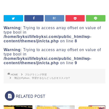
Warning
: Trying to access array offset on value of
type bool in
/home/byksi/lifebyksi.com/public_html/wp-
content/themes/jin/cta.php
on line
8
Warning
: Trying to access array offset on value of
type bool in
/home/byksi/lifebyksi.com/public_html/wp-
content/themes/jin/cta.php
on line
9
HOME
プログラミング学習
簿記かPython、学習するならどっちがオススメか?
RELATED POST
グラミング学習
プログラミング学習
プログラミング学習