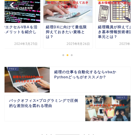
理でエクセルVBAを活
経理DXに向けて最低限
経理職員が抑えてお
するメリットを紹介し
抑えておきたい資格と
き基本情報技術者試
す
は？
単元とは？
2024年3月25日
2025年8月26日
2025年8
経理の仕事を自動化するならvbaか
Pythonどっちがオススメか?
バックオフィス×プログラミングで圧倒
的な差別化を図れる理由