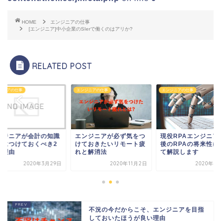
HOME
エンジニアの仕事
[エンジニア]中小企業のSIerで働くのはアリか?
RELATED POST
ジニアの仕事
エンジニアの仕事
エンジニアの仕事
ンジニアが会計の知識
エンジニアが必ず気をつ
現役RPAエンジニア
身につけておくべき2
けておきたいリモート疲
後のRPAの将来性に
の理由
れと解消法
て解説します
2020年3月29日
2020年11月2日
2020年4
不況の今だからこそ、エンジニアを目指
しておいたほうが良い理由